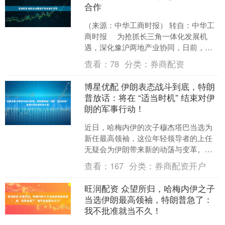
合作
（来源：中华工商时报） 转自：中华工
商时报 为抢抓长三角一体化发展机
遇，深化豫沪两地产业协同，日前，郑
州市工商联组织11位企业家代表到杨浦
查看：
78
分类：
券商配资
区青年企业家协....
博星优配 伊朗表态战斗到底，特朗
普放话：将在 “适当时机” 结束对伊
朗的军事行动！
近日，哈梅内伊的次子穆杰塔巴当选为
新任最高领袖，这位年轻领导者的上任
无疑会为伊朗带来新的动荡与变革。与
此同时，美国总统特朗普也表示将在“适
查看：
167
分类：
券商配资开户
当时机”结束对伊朗的军....
旺润配资 众望所归，哈梅内伊之子
当选伊朗最高领袖，特朗普急了：
我不批准就当不久！