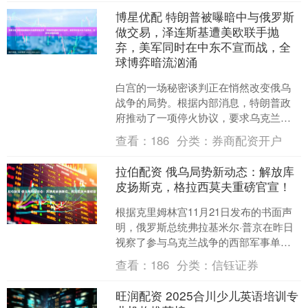
博星优配 特朗普被曝暗中与俄罗斯
做交易，泽连斯基遭美欧联手抛
弃，美军同时在中东不宣而战，全
球博弈暗流汹涌
白宫的一场秘密谈判正在悄然改变俄乌
战争的局势。根据内部消息，特朗普政
府推动了一项停火协议，要求乌克兰承
认俄罗斯对顿巴斯和克里米亚的控制。
查看：
186
分类：
券商配资开户
这个决定使泽连斯基陷入了....
拉伯配资 俄乌局势新动态：解放库
皮扬斯克，格拉西莫夫重磅官宣！
根据克里姆林宫11月21日发布的书面声
明，俄罗斯总统弗拉基米尔·普京在昨日
视察了参与乌克兰战争的西部军事单位
的一个指挥所。这一行动传递了一个重
查看：
186
分类：
信钰证券
要信号，体现了俄罗....
旺润配资 2025合川少儿英语培训专