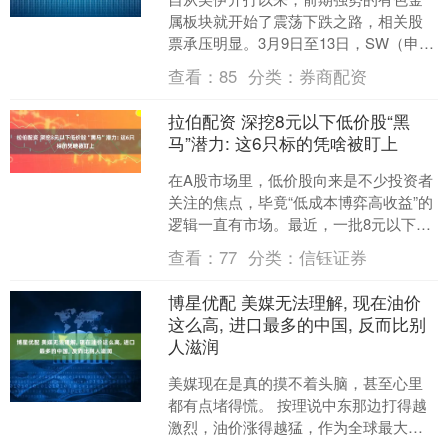
属板块就开始了震荡下跌之路，相关股
票承压明显。3月9日至13日，SW（申
万）有色指数下跌3.70%，核心品种股票
查看：
85
分类：
券商配资
跟随板块走弱。....
拉伯配资 深挖8元以下低价股“黑
马”潜力: 这6只标的凭啥被盯上
在A股市场里，低价股向来是不少投资者
关注的焦点，毕竟“低成本博弈高收益”的
逻辑一直有市场。最近，一批8元以下的
个股被视作潜在“黑马”，今天咱们就来好
查看：
77
分类：
信钰证券
好聊聊其中6....
博星优配 美媒无法理解, 现在油价
这么高, 进口最多的中国, 反而比别
人滋润
美媒现在是真的摸不着头脑，甚至心里
都有点堵得慌。 按理说中东那边打得越
激烈，油价涨得越猛，作为全球最大原