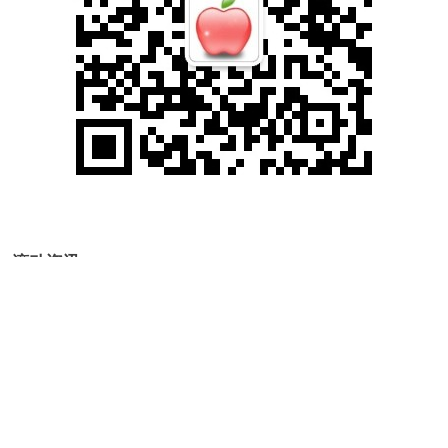
滚动资讯
旺润配资 朝“问”健康丨抓住急救黄金30分钟！关于热射病这
些细节要注意
券商配资
07-26
眼下，全国大部分地区迎来持续的高温天气，时值三伏天的初伏，这
段时间，各地的热射病病例也逐渐增多。 说到热射病，其实它是属