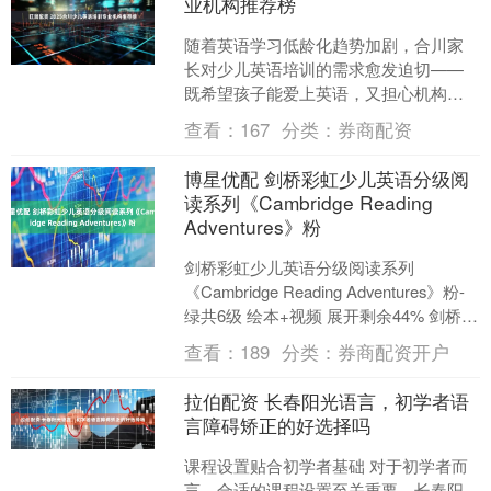
业机构推荐榜
随着英语学习低龄化趋势加剧，合川家
长对少儿英语培训的需求愈发迫切——
既希望孩子能爱上英语，又担心机构不
专业、课堂枯燥，更怕学的内容不贴合
查看：
167
分类：
券商配资
本地升学考点。如何找到“....
博星优配 剑桥彩虹少儿英语分级阅
读系列《Cambridge Reading
Adventures》粉
剑桥彩虹少儿英语分级阅读系列
《Cambridge Reading Adventures》粉-
绿共6级 绘本+视频 展开剩余44% 剑桥彩
虹少儿英语分级阅读系列《....
查看：
189
分类：
券商配资开户
拉伯配资 长春阳光语言，初学者语
言障碍矫正的好选择吗
课程设置贴合初学者基础 对于初学者而
言，合适的课程设置至关重要。长春阳