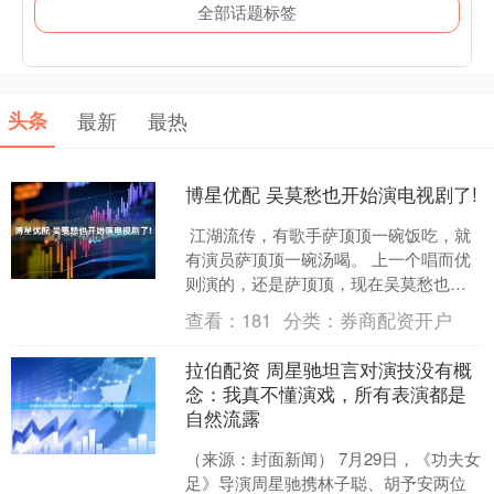
全部话题标签
头条
最新
最热
博星优配 吴莫愁也开始演电视剧了!
江湖流传，有歌手萨顶顶一碗饭吃，就
有演员萨顶顶一碗汤喝。 上一个唱而优
则演的，还是萨顶顶，现在吴莫愁也开
始演电视剧了。 当然，这也不是吴莫愁
查看：
181
分类：
券商配资开户
第一次出演电视剧，....
拉伯配资 周星驰坦言对演技没有概
念：我真不懂演戏，所有表演都是
自然流露
（来源：封面新闻） 7月29日，《功夫女
足》导演周星驰携林子聪、胡予安两位