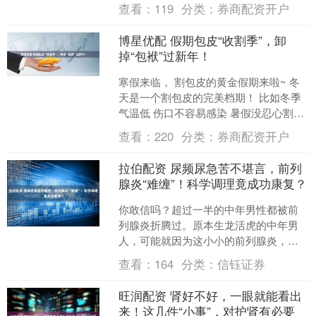
油买家的中国，按理说该越难熬才对，
查看：
119
分类：
券商配资开户
这可是最基本的供需逻辑....
博星优配 假期包皮“收割季”，卸
掉“包袱”过新年！
寒假来临， 割包皮的黄金假期来啦~ 冬
天是一个割包皮的完美档期！ 比如冬季
气温低 伤口不容易感染 暑假没忍心割的
包皮 不要再“藏”过这个假期啦！ 一 包皮
查看：
220
分类：
券商配资开户
的类型....
拉伯配资 尿频尿急苦不堪言，前列
腺炎“难缠”！科学调理竟成功康复？
你敢信吗？超过一半的中年男性都被前
列腺炎折腾过。原本生龙活虎的中年男
人，可能就因为这小小的前列腺炎，被
折磨得萎靡不振。这前列腺炎到底有多
查看：
164
分类：
信钰证券
麻烦？能不能彻底搞定它？....
旺润配资 肾好不好，一眼就能看出
来！这几件“小事”，对护肾有必要