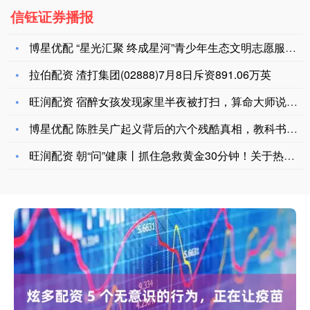
信钰证券播报
博星优配 “星光汇聚 终成星河”青少年生态文明志愿服务项目荣
拉伯配资 渣打集团(02888)7月8日斥资891.06万英
旺润配资 宿醉女孩发现家里半夜被打扫，算命大师说：你是不是有
博星优配 陈胜吴广起义背后的六个残酷真相，教科书不会告诉你的
旺润配资 朝“问”健康丨抓住急救黄金30分钟！关于热射病这些