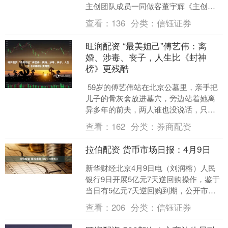
主创团队成员一同做客董宇辉《主创请
开麦》直播间，展开了约一个半小时的
查看：
136
分类：
信钰证券
直播对谈。在电影《....
旺润配资 “最美妲己”傅艺伟：离
婚、涉毒、丧子，人生比《封神
榜》更残酷
59岁的傅艺伟站在北京公墓里，亲手把
儿子的骨灰盒放进墓穴，旁边站着她离
异多年的前夫，两人谁也没说话，只是
鞠了三次躬。里面躺着的，是她唯一的
查看：
162
分类：
券商配资
儿子高乐男，年仅30....
拉伯配资 货币市场日报：4月9日
新华财经北京4月9日电（刘润榕）人民
银行9日开展5亿元7天逆回购操作，鉴于
当日有5亿元7天逆回购到期，公开市场
实现零投放零回笼。 上海银行间同业拆
查看：
206
分类：
信钰证券
放利率（Shi....