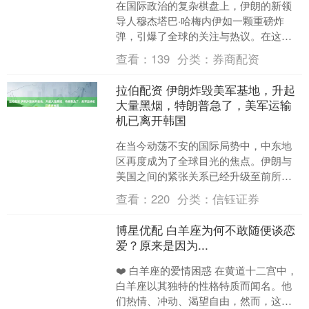
在国际政治的复杂棋盘上，伊朗的新领
导人穆杰塔巴·哈梅内伊如一颗重磅炸
弹，引爆了全球的关注与热议。在这场
权力交接中，无论是外界的期待还是内
查看：
139
分类：
券商配资
部的反应，都展示出了当今....
拉伯配资 伊朗炸毁美军基地，升起
大量黑烟，特朗普急了，美军运输
机已离开韩国
在当今动荡不安的国际局势中，中东地
区再度成为了全球目光的焦点。伊朗与
美国之间的紧张关系已经升级至前所未
有的程度，恐怕没有人能够否认，这场
查看：
220
分类：
信钰证券
角力不仅仅是地缘政治的较....
博星优配 白羊座为何不敢随便谈恋
爱？原来是因为...
❤️ 白羊座的爱情困惑 在黄道十二宫中，
白羊座以其独特的性格特质而闻名。他
们热情、冲动、渴望自由，然而，这样