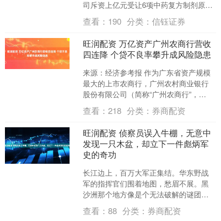
司斥资上亿元受让6项中药复方制剂原创
成果，核心产品卷入长达10年的药品销
查看：
190
分类：
信钰证券
售行贿案，而....
旺润配资 万亿资产广州农商行营收
四连降 个贷不良率攀升成风险隐患
来源：经济参考报 作为广东省资产规模
最大的上市农商行，广州农村商业银行
股份有限公司（简称“广州农商行”，
01551.HK）正面临着营收持续下滑、不
查看：
218
分类：
券商配资
良贷款率上升的....
旺润配资 侦察员误入牛棚，无意中
发现一只木盆，却立下一件彪炳军
史的奇功
长江边上，百万大军正集结。华东野战
军的指挥官们围着地图，愁眉不展。黑
沙洲那个地方像是个无法破解的谜团，
所有的信息都缺乏，完全没有头绪。敌
查看：
88
分类：
券商配资
人到底部署了多少兵力？火....