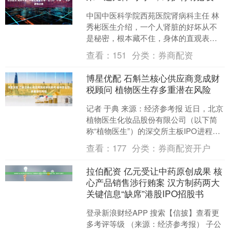
中国中医科学院西苑医院肾病科主任 林
秀彬医生介绍，一个人肾脏的好坏从不
是秘密，根本藏不住，身体的直观表现
一眼就能看穿。 肾脏代偿能力虽强，早
查看：
151
分类：
券商配资
期损伤却也有迹可循，....
博星优配 石斛兰核心供应商竟成财
税顾问 植物医生存多重潜在风险
记者 于典 来源：经济参考报 近日，北京
植物医生化妆品股份有限公司（以下简
称“植物医生”）的深交所主板IPO进程因
财务资料超过有效期，变更为中止状
查看：
177
分类：
券商配资开户
态。 就在不久....
拉伯配资 亿元受让中药原创成果 核
心产品销售涉行贿案 汉方制药两大
关键信息“缺席”港股IPO招股书
登录新浪财经APP 搜索【信披】查看更
多考评等级 （来源：经济参考报） 子公