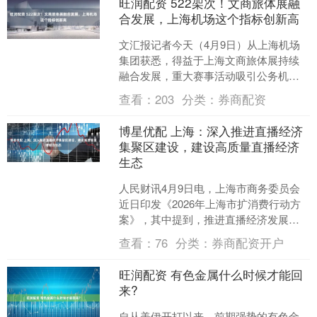
旺润配资 522架次！文商旅体展融
合发展，上海机场这个指标创新高
文汇报记者今天（4月9日）从上海机场
集团获悉，得益于上海文商旅体展持续
融合发展，重大赛事活动吸引公务机航
班密集抵沪，上海浦东、虹桥两大机场3
查看：
203
分类：
券商配资
月份公务机航班量显著....
博星优配 上海：深入推进直播经济
集聚区建设，建设高质量直播经济
生态
人民财讯4月9日电，上海市商务委员会
近日印发《2026年上海市扩消费行动方
案》，其中提到，推进直播经济发展。
深入推进直播经济集聚区建设，加快直
查看：
76
分类：
券商配资开户
播产业集聚，建设高....
旺润配资 有色金属什么时候才能回
来?
自从美伊开打以来，前期强势的有色金