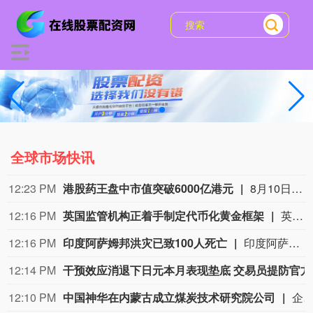
全球市场快讯
12:23 PM
港股药王盘中市值突破6000亿港元
8月10日上午，港股市场开盘后，港股市值最高的药企药明康德盘中股价持续创历史新高，一度达到204.2港元/股，市值一度突破6000亿港元。 与此同时，同样是A股市值最高的药企药明康德盘中股价一度达到166.66元/股，距离上次历史高点166.83元/股也仅有一步之遥。
12:16 PM
英国监管机构正着手制定代币化黄金框架
英国《金融时报》不具名援引知情人士报道，英国监管机构正着手制定代币化黄金监管框架，作为推动金融市场数字化以及维护伦敦全球黄金交易中心地位计划的一部分。英国金融行为监管局已就代币化黄金的监管方式与行业机构展开讨论，其中包括多家大型银行。未来数月，监管部门预计将宣布制定这一领域监管标准的相关计划。
12:16 PM
印度阿萨姆邦洪灾已致100人死亡
印度阿萨姆邦政府9日发布公告称，阿萨姆邦的洪灾形势依然严峻。截至9日当天，本轮洪灾已经导致100人死亡。报告称，有近14万人仍然受到灾情影响。阿萨姆邦灾害管理局称，受洪水影响，456个村庄被淹，11933公顷农田遭到破坏。洪水还损毁了多个地区的堤坝、道路、桥梁和其他基础设施。目前有近5万名受灾民众在避难所生活。
12:14 PM
干预效
12:10 PM
中国神华在内蒙古成立煤炭技术研究院公司
企查查APP显示，近日，国能（内蒙古）煤炭技术研究院有限公司成立，注册资本10亿元，经营范围包含工程和技术研究和试验发展；规划设计管理；碳减排、碳转化、碳捕捉、碳封存技术研发等。企查查股权穿透显示