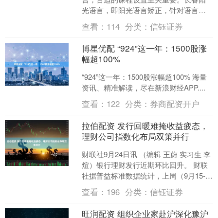
光语言，即阳光语言矫正，针对语言障
碍初学者设计了系统且循序渐进的课
查看：
114
分类：
信钰证券
程。以发音不准的初学者为....
博星优配 “924”这一年：1500股涨
幅超100%
“924”这一年：1500股涨幅超100% 海量
资讯、精准解读，尽在新浪财经APP....
查看：
122
分类：
券商配资开户
拉伯配资 发行回暖难掩收益疲态，
理财公司指数化布局双策并行
财联社9月24日讯 （编辑 王蔚 实习生 李
煊）银行理财发行近期环比回升。 财联
社据普益标准数据统计，上周（9月15-
21日）全市场银行理财发行量温和反
查看：
196
分类：
信钰证券
弹，共新....
旺润配资 组织企业家赴沪深化豫沪