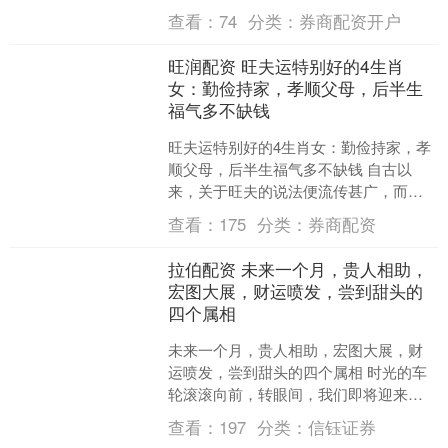
的特质也让他们在恋爱中面临诸多困
查看：
74
分类：
券商配资开户
惑。许多白羊座的人在....
旺润配资 旺夫运特别好的4生肖
女：勤俭持家，孝顺父母，后半生
福气多不缺钱
旺夫运特别好的4生肖女：勤俭持家，孝
顺父母，后半生福气多不缺钱 自古以
来，关于旺夫的说法便流传甚广，而女
性的旺夫命格更是成为许多人津津乐道
查看：
175
分类：
券商配资
的话题。所谓旺夫，并非....
拉伯配资 未来一个月，贵人相助，
宏图大展，财运喷发，尝到甜头的
四个属相
未来一个月，贵人相助，宏图大展，财
运喷发，尝到甜头的四个属相 时光的车
轮滚滚向前，转眼间，我们即将迎来一
个崭新的月份。在这充满无限可能的未
查看：
197
分类：
信钰证券
来里，宇宙的星辰正悄然....